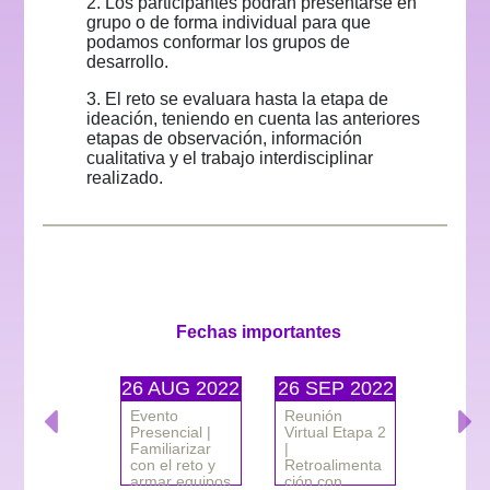
2. Los participantes podrán presentarse en
grupo o de forma individual para que
podamos conformar los grupos de
desarrollo.
3. El reto se evaluara hasta la etapa de
ideación, teniendo en cuenta las anteriores
etapas de observación, información
cualitativa y el trabajo interdisciplinar
realizado.
Fechas importantes
26 AUG 2022
26 SEP 2022
21 OCT 2022
30 AUG 2022
Evento
Reunión
Evento
Taller:
Previous
Next
Presencial |
Virtual Etapa 2
presencial
Herramientas
Familiarizar
|
Etapa 2:
de
con el reto y
Retroalimenta
Ideación |
Observación
armar equipos
ción con
Taller de