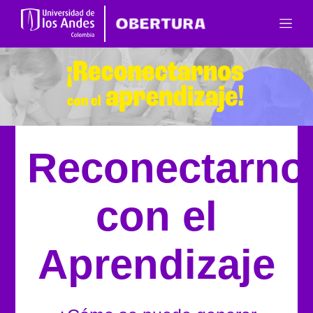
Reconectarno
con el
Aprendizaje