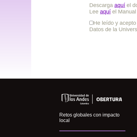
Descarga
aquí
el d
Lee
aquí
el Manual 
He leído y acepto
Datos de la Univer
Retos globales con impacto
local