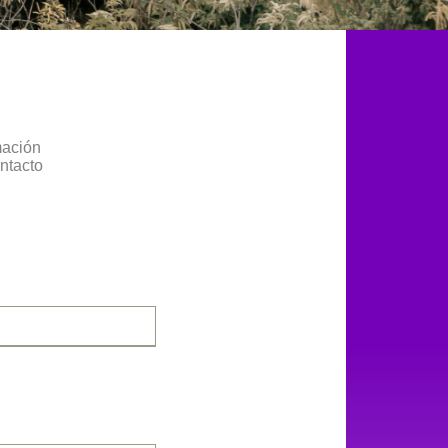
mación
ontacto