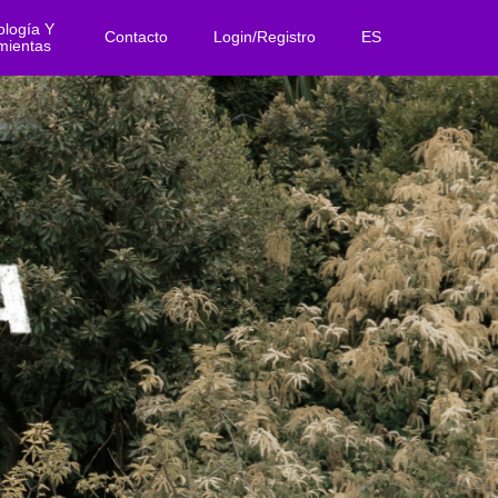
logía Y
Contacto
Login/Registro
ES
mientas