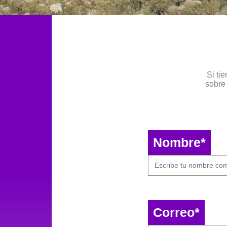
Si ti
sobre 
Nombre*
Correo*