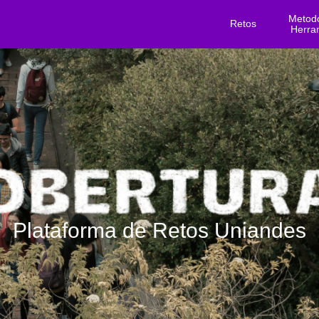
Metodo
(current)
Retos
Herra
Plataforma de Retos Uniandes